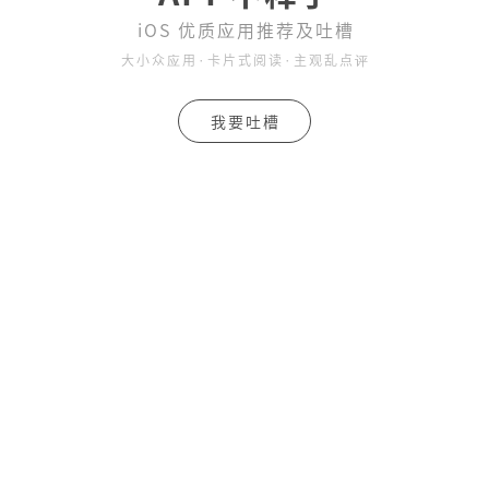
iOS 优质应用推荐及吐槽
大小众应用·卡片式阅读·主观乱点评
我要吐槽